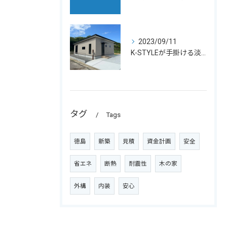
2023/09/11
K-STYLEが手掛ける淡路島の平屋別荘完成！広々な庭でBBQも楽しめる
タグ
Tags
徳島
新築
見積
資金計画
安全
省エネ
断熱
耐震性
木の家
外構
内装
安心