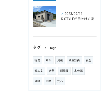
2023/09/11
K-STYLEが手掛ける淡路島の平屋別荘完成！広々な庭でBBQも楽しめる
タグ
Tags
徳島
新築
見積
資金計画
安全
省エネ
断熱
耐震性
木の家
外構
内装
安心